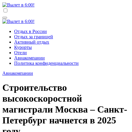
Перейти
к
Вылет в 6:00!
Учредитель ООО "Клуб регионов", ИНН 6685155934
содержимому
Генеральный директор: Чернокоз Ольга Валерьевна
info@gosrf.ru +7 (495) 920-51-49
Вылет в 6:00!
Учредитель ООО "Клуб регионов", ИНН 6685155934
Отдых в России
Генеральный директор: Чернокоз Ольга Валерьевна
Отдых за границей
info@gosrf.ru +7 (495) 920-51-49
Активный отдых
Курорты
Отели
Авиакомпании
Политика конфиденциальности
Авиакомпании
Строительство
высокоскоростной
магистрали Москва – Санкт-
Петербург начнется в 2025
году