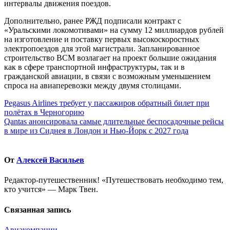
интервалы движения поездов.
Дополнительно, ранее РЖД подписали контракт с
«Уральскими локомотивами» на сумму 12 миллиардов рублей
на изготовление и поставку первых высокоскоростных
электропоездов для этой магистрали. Запланированное
строительство ВСМ возлагает на проект большие ожидания
как в сфере транспортной инфраструктуры, так и в
гражданской авиации, в связи с возможным уменьшением
спроса на авиаперевозки между двумя столицами.
Навигация
Pegasus Airlines требует у пассажиров обратный билет при
полётах в Черногорию
по
Qantas анонсировала самые длительные беспосадочные рейсы
записям
в мире из Сиднея в Лондон и Нью-Йорк с 2027 года
От
Алексей Васильев
Редактор-путешественник! «Путешествовать необходимо тем,
кто учится» — Марк Твен.
Связанная запись
Авиакомпании