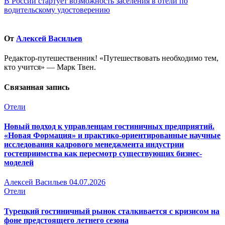
записям
В России стартует возможность заселения в отели по
водительскому удостоверению
От
Алексей Васильев
Редактор-путешественник! «Путешествовать необходимо тем,
кто учится» — Марк Твен.
Связанная запись
Отели
Новый подход к управленцам гостиничных предприятий.
«Новая Формация» и практико-ориентированные научные
исследования кадрового менеджмента индустрии
гостеприимства как пересмотр существующих бизнес-
моделей
Алексей Васильев
04.07.2026
Отели
Турецкий гостиничный рынок сталкивается с кризисом на
фоне предстоящего летнего сезона