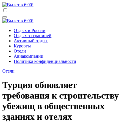
Перейти
к
Вылет в 6:00!
Учредитель ООО "Клуб регионов", ИНН 6685155934
содержимому
Генеральный директор: Чернокоз Ольга Валерьевна
info@gosrf.ru +7 (495) 920-51-49
Вылет в 6:00!
Учредитель ООО "Клуб регионов", ИНН 6685155934
Отдых в России
Генеральный директор: Чернокоз Ольга Валерьевна
Отдых за границей
info@gosrf.ru +7 (495) 920-51-49
Активный отдых
Курорты
Отели
Авиакомпании
Политика конфиденциальности
Отели
Турция обновляет
требования к строительству
убежищ в общественных
зданиях и отелях