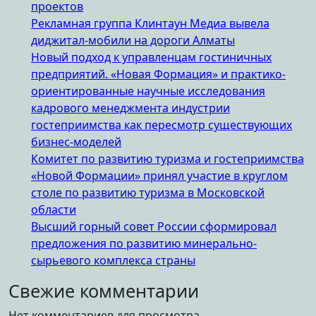
проектов
Рекламная группа Клинтаун Медиа вывела
диджитал-мобили на дороги Алматы
Новый подход к управленцам гостиничных
предприятий. «Новая Формация» и практико-
ориентированные научные исследования
кадрового менеджмента индустрии
гостеприимства как пересмотр существующих
бизнес-моделей
Комитет по развитию туризма и гостеприимства
«Новой Формации» принял участие в круглом
столе по развитию туризма в Московской
области
Высший горный совет России сформировал
предложения по развитию минерально-
сырьевого комплекса страны
Свежие комментарии
Нет комментариев для просмотра.