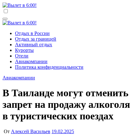
Перейти
к
Вылет в 6:00!
Учредитель ООО "Клуб регионов", ИНН 6685155934
содержимому
Генеральный директор: Чернокоз Ольга Валерьевна
info@gosrf.ru +7 (495) 920-51-49
Вылет в 6:00!
Учредитель ООО "Клуб регионов", ИНН 6685155934
Отдых в России
Генеральный директор: Чернокоз Ольга Валерьевна
Отдых за границей
info@gosrf.ru +7 (495) 920-51-49
Активный отдых
Курорты
Отели
Авиакомпании
Политика конфиденциальности
Авиакомпании
В Таиланде могут отменить
запрет на продажу алкоголя
в туристических поездах
От
Алексей Васильев
19.02.2025