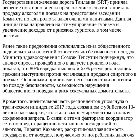
Государственная железная дорога Таиланда (SRT) приняла
решение повторно внести предложение о снятии запрета на
продажу алкоголя в поездах на предстоящем заседании
Комитета по контролю за алкогольными напитками. Данная
инициатива направлена на стимулирование туризма и
увеличение доходов от приезжих туристов, в том числе
россиян.
Ранее такие предложения отклонялись из-за общественного
недовольства и опасений относительно безопасности поездок.
Министр здравоохранения Сомсак Тепсутин подчеркнул, что
анализ опроса, проведённого в августе прошлого года,
показал, что 80% изредка пьющих и 67% регулярно пьющих
граждан выступили против легализации продажи спиртного в
поездах. Основными причинами несогласия стали опасения
по поводу безопасности, возможность нарушения
общественного порядка и риск сексуальных домогательств.
Кроме того, значительная часть респондентов упомянула о
трагическом инциденте 2017 года, связанном с убийством 13-
летней пассажирки, что стало важным аргументом в пользу
сохранения запрета. В связи с этими факторами координатор
сети по предотвращению негативных последствий от
алкоголя, Тирапат Кахавонг, раскритиковал зависимость
государства от доходов, получаемых от потребления алкоголя,