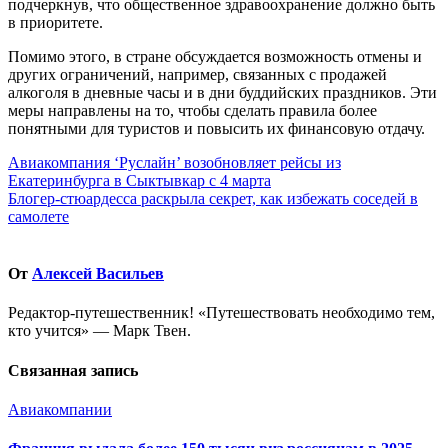
подчеркнув, что общественное здравоохранение должно быть
в приоритете.
Помимо этого, в стране обсуждается возможность отмены и
других ограничений, например, связанных с продажей
алкоголя в дневные часы и в дни буддийских праздников. Эти
меры направлены на то, чтобы сделать правила более
понятными для туристов и повысить их финансовую отдачу.
Навигация
Авиакомпания ‘Руслайн’ возобновляет рейсы из
Екатеринбурга в Сыктывкар с 4 марта
по
Блогер-стюардесса раскрыла секрет, как избежать соседей в
записям
самолете
От
Алексей Васильев
Редактор-путешественник! «Путешествовать необходимо тем,
кто учится» — Марк Твен.
Связанная запись
Авиакомпании