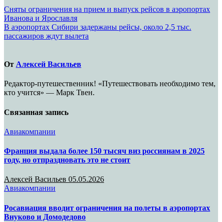
Навигация
Сняты ограничения на прием и выпуск рейсов в аэропортах
Иванова и Ярославля
по
В аэропортах Сибири задержаны рейсы, около 2,5 тыс.
записям
пассажиров ждут вылета
От
Алексей Васильев
Редактор-путешественник! «Путешествовать необходимо тем,
кто учится» — Марк Твен.
Связанная запись
Авиакомпании
Франция выдала более 150 тысяч виз россиянам в 2025
году, но отпраздновать это не стоит
Алексей Васильев
05.05.2026
Авиакомпании
Росавиация вводит ограничения на полеты в аэропортах
Внуково и Домодедово