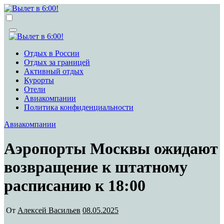
Перейти
к
Вылет в 6:00!
Учредитель ООО "Клуб регионов", ИНН 6685155934
содержимому
Генеральный директор: Чернокоз Ольга Валерьевна
info@gosrf.ru +7 (495) 920-51-49
Вылет в 6:00!
Учредитель ООО "Клуб регионов", ИНН 6685155934
Отдых в России
Генеральный директор: Чернокоз Ольга Валерьевна
Отдых за границей
info@gosrf.ru +7 (495) 920-51-49
Активный отдых
Курорты
Отели
Авиакомпании
Политика конфиденциальности
Авиакомпании
Аэропорты Москвы ожидают
возвращение к штатному
расписанию к 18:00
От
Алексей Васильев
08.05.2025