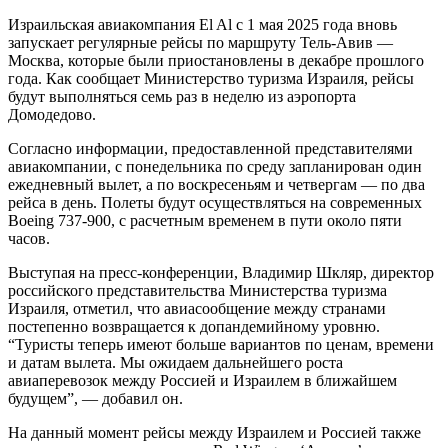
Израильская авиакомпания El Al с 1 мая 2025 года вновь
запускает регулярные рейсы по маршруту Тель-Авив —
Москва, которые были приостановлены в декабре прошлого
года. Как сообщает Министерство туризма Израиля, рейсы
будут выполняться семь раз в неделю из аэропорта
Домодедово.
Согласно информации, предоставленной представителями
авиакомпании, с понедельника по среду запланирован один
ежедневный вылет, а по воскресеньям и четвергам — по два
рейса в день. Полеты будут осуществляться на современных
Boeing 737-900, с расчетным временем в пути около пяти
часов.
Выступая на пресс-конференции, Владимир Шкляр, директор
российского представительства Министерства туризма
Израиля, отметил, что авиасообщение между странами
постепенно возвращается к допандемийному уровню.
“Туристы теперь имеют больше вариантов по ценам, времени
и датам вылета. Мы ожидаем дальнейшего роста
авиаперевозок между Россией и Израилем в ближайшем
будущем”, — добавил он.
На данный момент рейсы между Израилем и Россией также