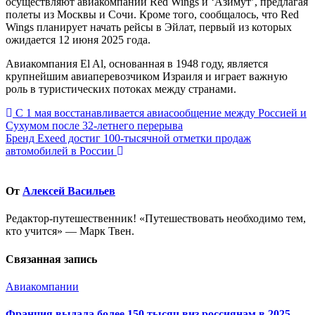
осуществляют авиакомпании Red Wings и ‘Азимут’, предлагая
полеты из Москвы и Сочи. Кроме того, сообщалось, что Red
Wings планирует начать рейсы в Эйлат, первый из которых
ожидается 12 июня 2025 года.
Авиакомпания El Al, основанная в 1948 году, является
крупнейшим авиаперевозчиком Израиля и играет важную
роль в туристических потоках между странами.
Навигация
С 1 мая восстанавливается авиасообщение между Россией и
Сухумом после 32-летнего перерыва
по
Бренд Exeed достиг 100-тысячной отметки продаж
записям
автомобилей в России
От
Алексей Васильев
Редактор-путешественник! «Путешествовать необходимо тем,
кто учится» — Марк Твен.
Связанная запись
Авиакомпании
Франция выдала более 150 тысяч виз россиянам в 2025