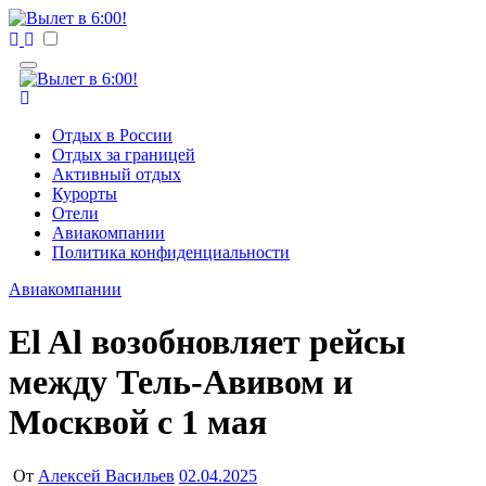
Перейти
к
Вылет в 6:00!
Учредитель ООО "Клуб регионов", ИНН 6685155934
содержимому
Генеральный директор: Чернокоз Ольга Валерьевна
info@gosrf.ru +7 (495) 920-51-49
Вылет в 6:00!
Учредитель ООО "Клуб регионов", ИНН 6685155934
Генеральный директор: Чернокоз Ольга Валерьевна
Отдых в России
info@gosrf.ru +7 (495) 920-51-49
Отдых за границей
Активный отдых
Курорты
Отели
Авиакомпании
Политика конфиденциальности
Авиакомпании
El Al возобновляет рейсы
между Тель-Авивом и
Москвой с 1 мая
От
Алексей Васильев
02.04.2025