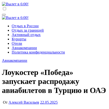
Перейти
к
Вылет в 6:00!
Учредитель ООО "Клуб регионов", ИНН 6685155934
содержимому
Генеральный директор: Чернокоз Ольга Валерьевна
info@gosrf.ru +7 (495) 920-51-49
Вылет в 6:00!
Учредитель ООО "Клуб регионов", ИНН 6685155934
Отдых в России
Генеральный директор: Чернокоз Ольга Валерьевна
Отдых за границей
info@gosrf.ru +7 (495) 920-51-49
Активный отдых
Курорты
Отели
Авиакомпании
Политика конфиденциальности
Авиакомпании
Лоукостер «Победа»
запускает распродажу
авиабилетов в Турцию и ОАЭ
От
Алексей Васильев
22.05.2025